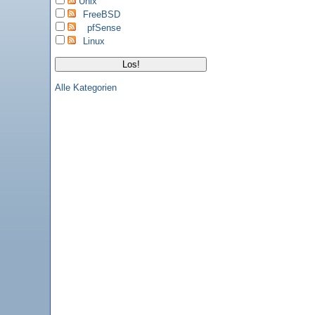
Unix
FreeBSD
pfSense
Linux
Alle Kategorien