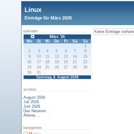
Linux
Einträge für März 2026
Keine Einträge vorhan
kalender
März '26
Mo
Di
Mi
Do
Fr
Sa
So
1
2
3
4
5
6
7
8
9
10
11
12
13
14
15
16
17
18
19
20
21
22
23
24
25
26
27
28
29
30
31
Samstag, 8. August 2026
archive
August 2026
Juli 2026
Juni 2026
Das Neueste ...
Älteres ...
kategorien