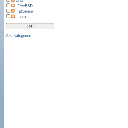
Unix
FreeBSD
pfSense
Linux
Alle Kategorien