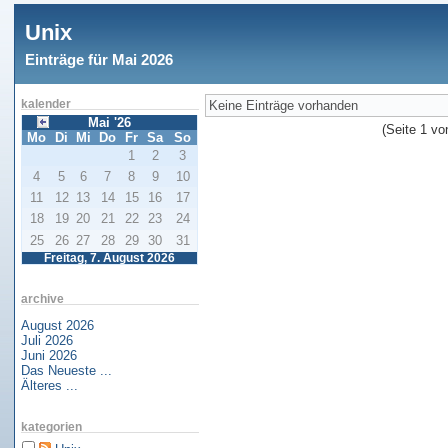
Unix
Einträge für Mai 2026
Keine Einträge vorhanden
kalender
Mai '26
(Seite 1 vo
Mo
Di
Mi
Do
Fr
Sa
So
1
2
3
4
5
6
7
8
9
10
11
12
13
14
15
16
17
18
19
20
21
22
23
24
25
26
27
28
29
30
31
Freitag, 7. August 2026
archive
August 2026
Juli 2026
Juni 2026
Das Neueste ...
Älteres ...
kategorien